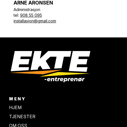
ARNE ARONSEN
Administrasjon
tel:
908 55 095
installasjon@gmail.com
MENY
HJEM
TJENESTER
OM OSS